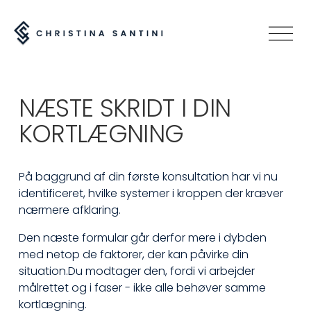
O
p
e
n
NÆSTE SKRIDT I DIN 
M
e
KORTLÆGNING
n
u
På baggrund af din første konsultation har vi nu 
identificeret, hvilke systemer i kroppen der kræver 
nærmere afklaring.
Den næste formular går derfor mere i dybden 
med netop de faktorer, der kan påvirke din 
situation.
Du modtager den, fordi vi arbejder 
målrettet og i faser - ikke alle behøver samme 
kortlægning. 